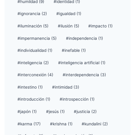
#humildad (9)
#identidad (1)
#ignorancia (2)
#igualdad (1)
#iluminación (5)
#ilusión (5)
#impacto (1)
#impermanencia (5)
#independencia (1)
#individualidad (1)
#inefable (1)
#inteligencia (2)
#inteligencia artificial (1)
#interconexión (4)
#interdependencia (3)
#intestino (1)
#intimidad (3)
#introducción (1)
#introspección (1)
#japón (1)
#jesús (1)
#justicia (2)
#karma (17)
#krishna (1)
#kundalini (2)