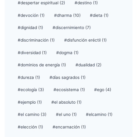
#despertar espiritual (2)
#destino (1)
#devoción (1)
#dharma (10)
#dieta (1)
#dignidad (1)
#discernimiento (7)
#discriminación (1)
#disfunción eréctil (1)
#diversidad (1)
#dogma (1)
#dominios de energía (1)
#dualidad (2)
#dureza (1)
#días sagrados (1)
#ecología (3)
#ecosistema (1)
#ego (4)
#ejemplo (1)
#el absoluto (1)
#el camino (3)
#el uno (1)
#elcamino (1)
#elección (1)
#encarnación (1)