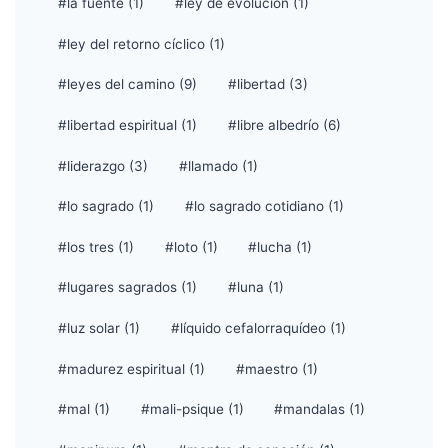
#la fuente (1)
#ley de evolución (1)
#ley del retorno cíclico (1)
#leyes del camino (9)
#libertad (3)
#libertad espiritual (1)
#libre albedrío (6)
#liderazgo (3)
#llamado (1)
#lo sagrado (1)
#lo sagrado cotidiano (1)
#los tres (1)
#loto (1)
#lucha (1)
#lugares sagrados (1)
#luna (1)
#luz solar (1)
#líquido cefalorraquídeo (1)
#madurez espiritual (1)
#maestro (1)
#mal (1)
#mali-psique (1)
#mandalas (1)