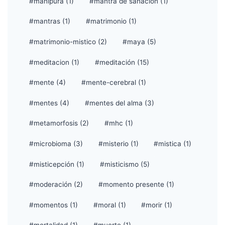
#manipura (1)
#mantra de sanación (1)
#mantras (1)
#matrimonio (1)
#matrimonio-mistico (2)
#maya (5)
#meditacion (1)
#meditación (15)
#mente (4)
#mente-cerebral (1)
#mentes (4)
#mentes del alma (3)
#metamorfosis (2)
#mhc (1)
#microbioma (3)
#misterio (1)
#mistica (1)
#misticepción (1)
#misticismo (5)
#moderación (2)
#momento presente (1)
#momentos (1)
#moral (1)
#morir (1)