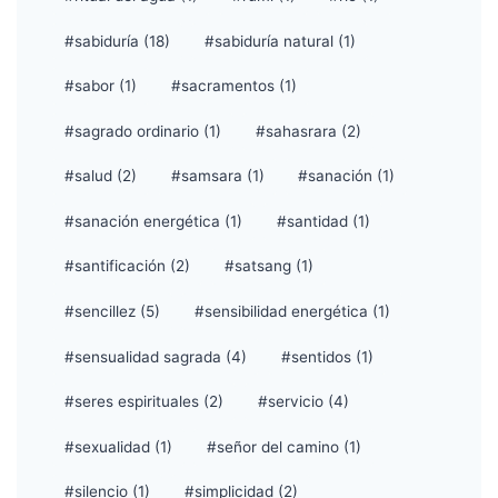
#sabiduría (18)
#sabiduría natural (1)
#sabor (1)
#sacramentos (1)
#sagrado ordinario (1)
#sahasrara (2)
#salud (2)
#samsara (1)
#sanación (1)
#sanación energética (1)
#santidad (1)
#santificación (2)
#satsang (1)
#sencillez (5)
#sensibilidad energética (1)
#sensualidad sagrada (4)
#sentidos (1)
#seres espirituales (2)
#servicio (4)
#sexualidad (1)
#señor del camino (1)
#silencio (1)
#simplicidad (2)