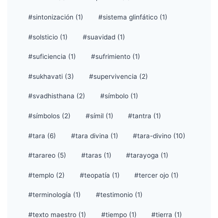
#sintonización (1)
#sistema glinfático (1)
#solsticio (1)
#suavidad (1)
#suficiencia (1)
#sufrimiento (1)
#sukhavati (3)
#supervivencia (2)
#svadhisthana (2)
#símbolo (1)
#símbolos (2)
#símil (1)
#tantra (1)
#tara (6)
#tara divina (1)
#tara-divino (10)
#tarareo (5)
#taras (1)
#tarayoga (1)
#templo (2)
#teopatía (1)
#tercer ojo (1)
#terminología (1)
#testimonio (1)
#texto maestro (1)
#tiempo (1)
#tierra (1)