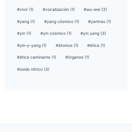
#vivir (1)
#vocalización (1)
#wu-wei (3)
#yang (1)
#yang cósmico (1)
#yantras (1)
#yin (1)
#yin cósmico (1)
#yin yang (3)
#yin-y-yang (1)
#átomos (1)
#ética (1)
#ética caminante (1)
#órganos (1)
#óxido nítrico (3)