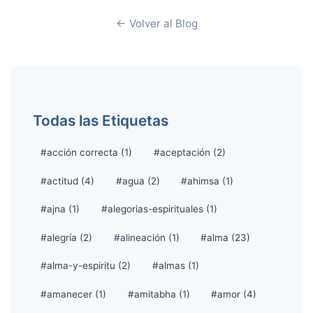
← Volver al Blog
Todas las Etiquetas
#acción correcta (1)
#aceptación (2)
#actitud (4)
#agua (2)
#ahimsa (1)
#ajna (1)
#alegorias-espirituales (1)
#alegría (2)
#alineación (1)
#alma (23)
#alma-y-espiritu (2)
#almas (1)
#amanecer (1)
#amitabha (1)
#amor (4)