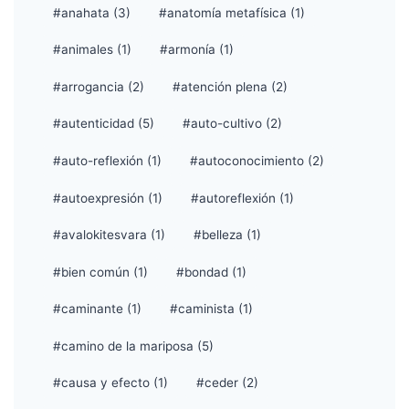
#anahata (3)
#anatomía metafísica (1)
#animales (1)
#armonía (1)
#arrogancia (2)
#atención plena (2)
#autenticidad (5)
#auto-cultivo (2)
#auto-reflexión (1)
#autoconocimiento (2)
#autoexpresión (1)
#autoreflexión (1)
#avalokitesvara (1)
#belleza (1)
#bien común (1)
#bondad (1)
#caminante (1)
#caminista (1)
#camino de la mariposa (5)
#causa y efecto (1)
#ceder (2)