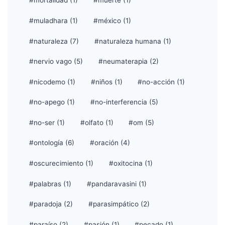
#mortalidad (1)
#muerte (1)
#muladhara (1)
#méxico (1)
#naturaleza (7)
#naturaleza humana (1)
#nervio vago (5)
#neumaterapia (2)
#nicodemo (1)
#niños (1)
#no-acción (1)
#no-apego (1)
#no-interferencia (5)
#no-ser (1)
#olfato (1)
#om (5)
#ontología (6)
#oración (4)
#oscurecimiento (1)
#oxitocina (1)
#palabras (1)
#pandaravasini (1)
#paradoja (2)
#parasimpático (2)
#paraíso (2)
#pasión (1)
#pecado (1)