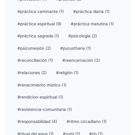
#práctica caminante (1)
#práctica diaria (1)
#práctica espiritual (9)
#práctica matutina (1)
#práctica sagrada (1)
#psicología (2)
#psicomesión (2)
#purusthana (1)
#reconciliación (1)
#reencarnación (3)
#relaciones (2)
#religión (1)
#renacimiento místico (1)
#rendicion-espiritual (1)
#resistencia-comunitaria (1)
#responsabilidad (4)
#ritmo circadiano (1)
#ritual del agua (1)
#rumi (1)
#río (1)