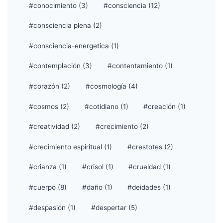
#conocimiento (3)
#consciencia (12)
#consciencia plena (2)
#consciencia-energetica (1)
#contemplación (3)
#contentamiento (1)
#corazón (2)
#cosmología (4)
#cosmos (2)
#cotidiano (1)
#creación (1)
#creatividad (2)
#crecimiento (2)
#crecimiento espiritual (1)
#crestotes (2)
#crianza (1)
#crisol (1)
#crueldad (1)
#cuerpo (8)
#daño (1)
#deidades (1)
#despasión (1)
#despertar (5)