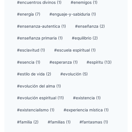
#encuentros divinos (1)
#enemigos (1)
#energía (7)
#enguaje-y-sabiduria (1)
#ensenanza-autentica (1)
#enseñanza (2)
#enseñanza primaria (1)
#equilibrio (2)
#esclavitud (1)
#escuela espiritual (1)
#esencia (1)
#esperanza (1)
#espíritu (13)
#estilo de vida (2)
#evolución (5)
#evolución del alma (1)
#evolución espiritual (11)
#existencia (1)
#existencialismo (1)
#experiencia mística (1)
#familia (2)
#familias (1)
#fantasmas (1)