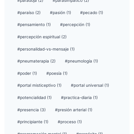
#paradoja (2)
#parasimpático (2)
#paraíso (2)
#pasión (1)
#pecado (1)
#pensamiento (1)
#percepción (1)
#percepción espiritual (2)
#personalidad-vs-mensaje (1)
#pneumaterapia (2)
#pneumología (1)
#poder (1)
#poesía (1)
#portal misticeptivo (1)
#portal universal (1)
#potencialidad (1)
#practica-diaria (1)
#presencia (3)
#presión arterial (1)
#principiante (1)
#proceso (1)
#programación mental (1)
#propósito (1)