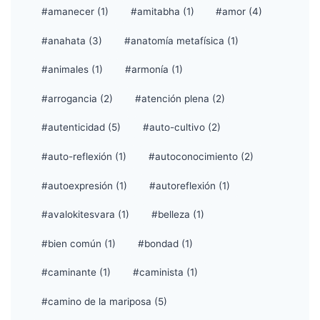
#amanecer (1)
#amitabha (1)
#amor (4)
#anahata (3)
#anatomía metafísica (1)
#animales (1)
#armonía (1)
#arrogancia (2)
#atención plena (2)
#autenticidad (5)
#auto-cultivo (2)
#auto-reflexión (1)
#autoconocimiento (2)
#autoexpresión (1)
#autoreflexión (1)
#avalokitesvara (1)
#belleza (1)
#bien común (1)
#bondad (1)
#caminante (1)
#caminista (1)
#camino de la mariposa (5)