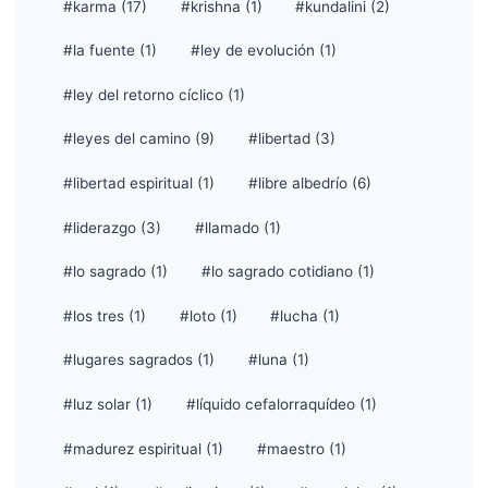
#karma (17)
#krishna (1)
#kundalini (2)
#la fuente (1)
#ley de evolución (1)
#ley del retorno cíclico (1)
#leyes del camino (9)
#libertad (3)
#libertad espiritual (1)
#libre albedrío (6)
#liderazgo (3)
#llamado (1)
#lo sagrado (1)
#lo sagrado cotidiano (1)
#los tres (1)
#loto (1)
#lucha (1)
#lugares sagrados (1)
#luna (1)
#luz solar (1)
#líquido cefalorraquídeo (1)
#madurez espiritual (1)
#maestro (1)