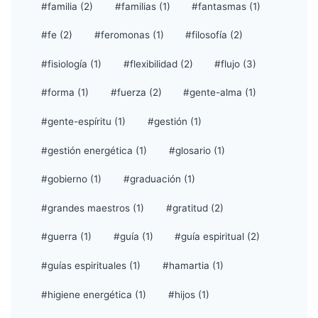
#familia (2)
#familias (1)
#fantasmas (1)
#fe (2)
#feromonas (1)
#filosofía (2)
#fisiología (1)
#flexibilidad (2)
#flujo (3)
#forma (1)
#fuerza (2)
#gente-alma (1)
#gente-espíritu (1)
#gestión (1)
#gestión energética (1)
#glosario (1)
#gobierno (1)
#graduación (1)
#grandes maestros (1)
#gratitud (2)
#guerra (1)
#guía (1)
#guía espiritual (2)
#guías espirituales (1)
#hamartia (1)
#higiene energética (1)
#hijos (1)