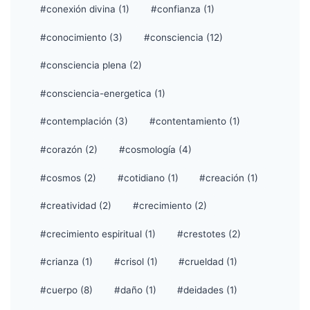
#conexión divina (1)
#confianza (1)
#conocimiento (3)
#consciencia (12)
#consciencia plena (2)
#consciencia-energetica (1)
#contemplación (3)
#contentamiento (1)
#corazón (2)
#cosmología (4)
#cosmos (2)
#cotidiano (1)
#creación (1)
#creatividad (2)
#crecimiento (2)
#crecimiento espiritual (1)
#crestotes (2)
#crianza (1)
#crisol (1)
#crueldad (1)
#cuerpo (8)
#daño (1)
#deidades (1)