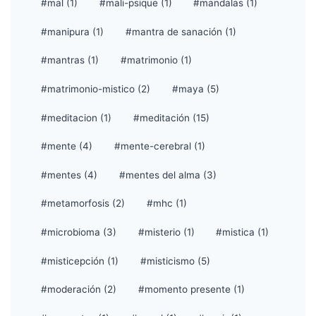
#mal (1)
#mali-psique (1)
#mandalas (1)
#manipura (1)
#mantra de sanación (1)
#mantras (1)
#matrimonio (1)
#matrimonio-mistico (2)
#maya (5)
#meditacion (1)
#meditación (15)
#mente (4)
#mente-cerebral (1)
#mentes (4)
#mentes del alma (3)
#metamorfosis (2)
#mhc (1)
#microbioma (3)
#misterio (1)
#mistica (1)
#misticepción (1)
#misticismo (5)
#moderación (2)
#momento presente (1)