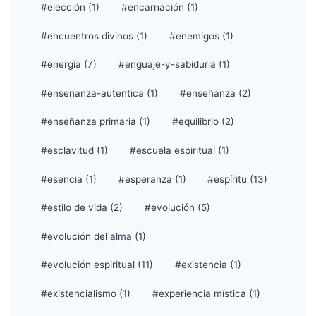
#elección (1)
#encarnación (1)
#encuentros divinos (1)
#enemigos (1)
#energía (7)
#enguaje-y-sabiduria (1)
#ensenanza-autentica (1)
#enseñanza (2)
#enseñanza primaria (1)
#equilibrio (2)
#esclavitud (1)
#escuela espiritual (1)
#esencia (1)
#esperanza (1)
#espíritu (13)
#estilo de vida (2)
#evolución (5)
#evolución del alma (1)
#evolución espiritual (11)
#existencia (1)
#existencialismo (1)
#experiencia mística (1)