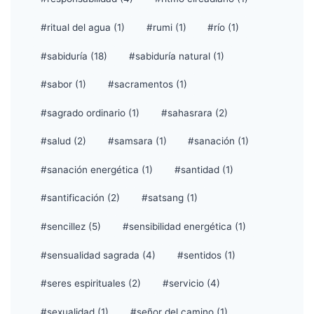
#ritual del agua (1)
#rumi (1)
#río (1)
#sabiduría (18)
#sabiduría natural (1)
#sabor (1)
#sacramentos (1)
#sagrado ordinario (1)
#sahasrara (2)
#salud (2)
#samsara (1)
#sanación (1)
#sanación energética (1)
#santidad (1)
#santificación (2)
#satsang (1)
#sencillez (5)
#sensibilidad energética (1)
#sensualidad sagrada (4)
#sentidos (1)
#seres espirituales (2)
#servicio (4)
#sexualidad (1)
#señor del camino (1)