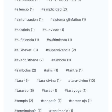
#silencio (1)
#simplicidad (2)
#sintonización (1)
#sistema glinfático (1)
#solsticio (1)
#suavidad (1)
#suficiencia (1)
#sufrimiento (1)
#sukhavati (3)
#supervivencia (2)
#svadhisthana (2)
#símbolo (1)
#símbolos (2)
#símil (1)
#tantra (1)
#tara (6)
#tara divina (1)
#tara-divino (10)
#tarareo (5)
#taras (1)
#tarayoga (1)
#templo (2)
#teopatía (1)
#tercer ojo (1)
#terminología (1)
#testimonio (1)