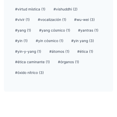
#virtud mística (1)
#vishuddhi (2)
#vivir (1)
#vocalización (1)
#wu-wei (3)
#yang (1)
#yang cósmico (1)
#yantras (1)
#yin (1)
#yin cósmico (1)
#yin yang (3)
#yin-y-yang (1)
#átomos (1)
#ética (1)
#ética caminante (1)
#órganos (1)
#óxido nítrico (3)