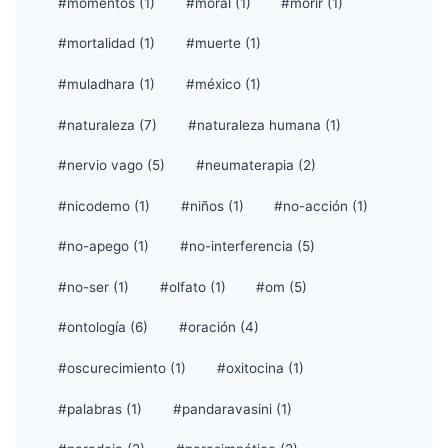
#momentos (1)
#moral (1)
#morir (1)
#mortalidad (1)
#muerte (1)
#muladhara (1)
#méxico (1)
#naturaleza (7)
#naturaleza humana (1)
#nervio vago (5)
#neumaterapia (2)
#nicodemo (1)
#niños (1)
#no-acción (1)
#no-apego (1)
#no-interferencia (5)
#no-ser (1)
#olfato (1)
#om (5)
#ontología (6)
#oración (4)
#oscurecimiento (1)
#oxitocina (1)
#palabras (1)
#pandaravasini (1)