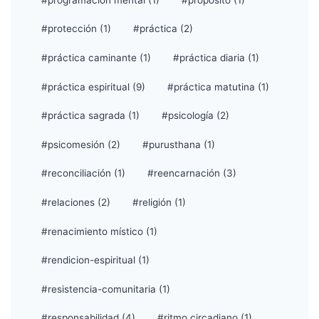
#protección (1)
#práctica (2)
#práctica caminante (1)
#práctica diaria (1)
#práctica espiritual (9)
#práctica matutina (1)
#práctica sagrada (1)
#psicología (2)
#psicomesión (2)
#purusthana (1)
#reconciliación (1)
#reencarnación (3)
#relaciones (2)
#religión (1)
#renacimiento místico (1)
#rendicion-espiritual (1)
#resistencia-comunitaria (1)
#responsabilidad (4)
#ritmo circadiano (1)