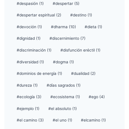
#despasión (1)
#despertar (5)
#despertar espiritual (2)
#destino (1)
#devoción (1)
#dharma (10)
#dieta (1)
#dignidad (1)
#discernimiento (7)
#discriminación (1)
#disfunción eréctil (1)
#diversidad (1)
#dogma (1)
#dominios de energía (1)
#dualidad (2)
#dureza (1)
#días sagrados (1)
#ecología (3)
#ecosistema (1)
#ego (4)
#ejemplo (1)
#el absoluto (1)
#el camino (3)
#el uno (1)
#elcamino (1)