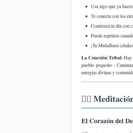
Usa algo que ya haces 
Te conecta con los ele
Comienza tu día con co
Puede repetirse cuando
¡Tu Muladhara (chakra 
La Conexión Tribal:
Hay a
pueblo pequeño - Caminant
energías divinas y comunida
🧘‍♀️ Meditaci
El Corazón del Des