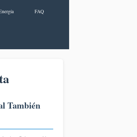
Energía
FAQ
ta
ual También