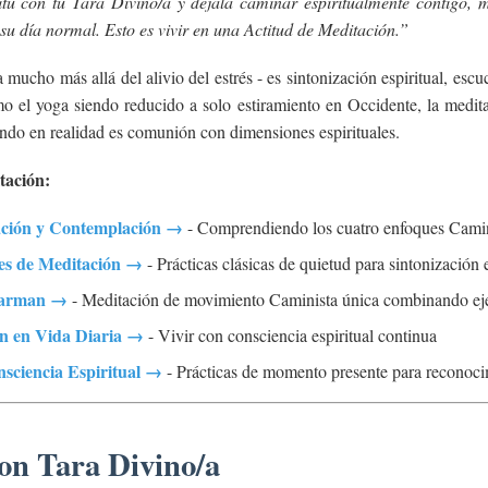
tu con tu Tara Divino/a y déjala caminar espiritualmente contigo, 
su día normal. Esto es vivir en una Actitud de Meditación.”
mucho más allá del alivio del estrés - es sintonización espiritual, escuc
mo el yoga siendo reducido a solo estiramiento en Occidente, la medi
ndo en realidad es comunión con dimensiones espirituales.
tación:
ción y Contemplación →
- Comprendiendo los cuatro enfoques Camin
es de Meditación →
- Prácticas clásicas de quietud para sintonización
Karman →
- Meditación de movimiento Caminista única combinando ejerc
ón en Vida Diaria →
- Vivir con consciencia espiritual continua
sciencia Espiritual →
- Prácticas de momento presente para reconoci
on Tara Divino/a