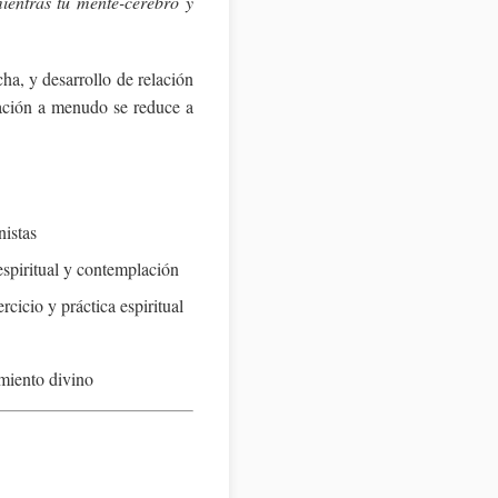
mientras tu mente-cerebro y
ha, y desarrollo de relación
tación a menudo se reduce a
istas
 espiritual y contemplación
icio y práctica espiritual
miento divino